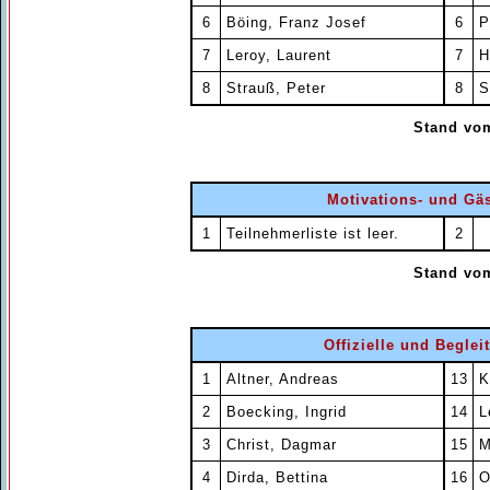
6
Böing, Franz Josef
6
P
7
Leroy, Laurent
7
H
8
Strauß, Peter
8
S
Stand vom
Motivations- und Gäs
1
Teilnehmerliste ist leer.
2
Stand vom
Offizielle und Begle
1
Altner, Andreas
13
K
2
Boecking, Ingrid
14
L
3
Christ, Dagmar
15
M
4
Dirda, Bettina
16
O