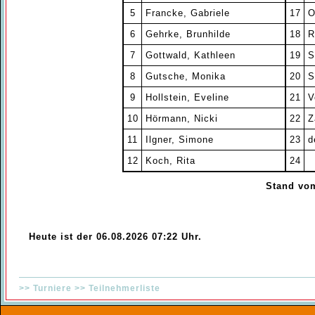
5
Francke, Gabriele
17
O
6
Gehrke, Brunhilde
18
R
7
Gottwald, Kathleen
19
S
8
Gutsche, Monika
20
S
9
Hollstein, Eveline
21
V
10
Hörmann, Nicki
22
Z
11
Ilgner, Simone
23
d
12
Koch, Rita
24
Stand vom
Heute ist der 06.08.2026 07:22 Uhr.
>>
Turniere
>>
Teilnehmerliste