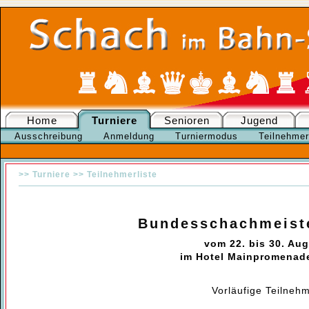
Home
Turniere
Senioren
Jugend
Ausschreibung
Anmeldung
Turniermodus
Teilnehmer
>>
Turniere
>>
Teilnehmerliste
Bundesschachmeiste
vom 22. bis 30. Au
im Hotel Mainpromenade
Vorläufige Teilnehm