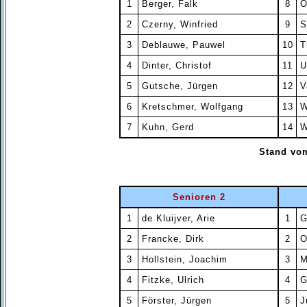
1
Berger, Falk
8
O
2
Czerny, Winfried
9
S
3
Deblauwe, Pauwel
10
T
4
Dinter, Christof
11
U
5
Gutsche, Jürgen
12
V
6
Kretschmer, Wolfgang
13
W
7
Kuhn, Gerd
14
W
Stand vom
Senioren 2
1
de Kluijver, Arie
1
G
2
Francke, Dirk
2
O
3
Hollstein, Joachim
3
M
4
Fitzke, Ulrich
4
G
5
Förster, Jürgen
5
J