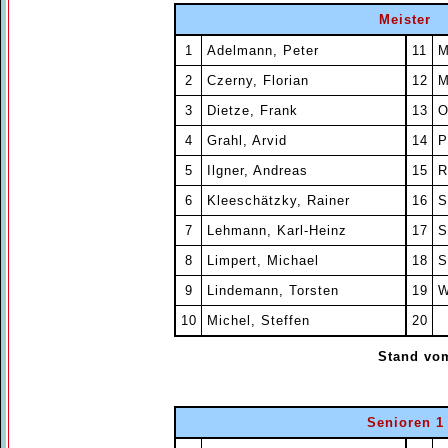
Meister
1
Adelmann, Peter
11
M
2
Czerny, Florian
12
M
3
Dietze, Frank
13
O
4
Grahl, Arvid
14
P
5
Ilgner, Andreas
15
R
6
Kleeschätzky, Rainer
16
S
7
Lehmann, Karl-Heinz
17
S
8
Limpert, Michael
18
S
9
Lindemann, Torsten
19
W
10
Michel, Steffen
20
Stand vom
Senioren 1